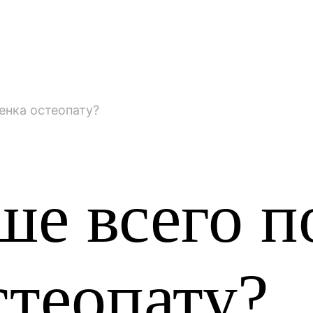
енка остеопату?
ше всего п
стеопату?