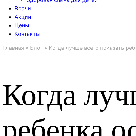
Врачи
Акции
Цены
Контакты
Главная
»
Блог
»
Когда лучше всего показать реб
Когда луч
ребенка о