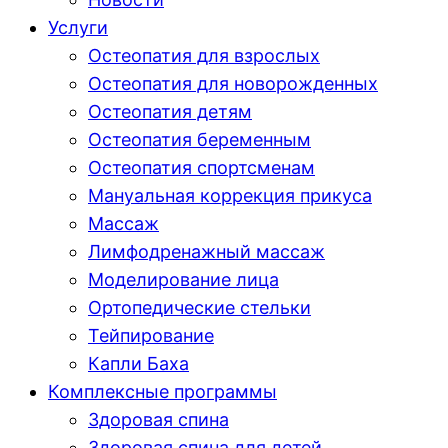
Услуги
Остеопатия для взрослых
Остеопатия для новорожденных
Остеопатия детям
Остеопатия беременным
Остеопатия спортсменам
Мануальная коррекция прикуса
Массаж
Лимфодренажный массаж
Моделирование лица
Ортопедические стельки
Тейпирование
Капли Баха
Комплексные программы
Здоровая спина
Здоровая спина для детей