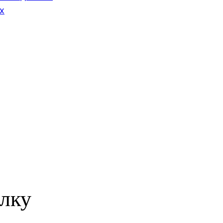
х
лку