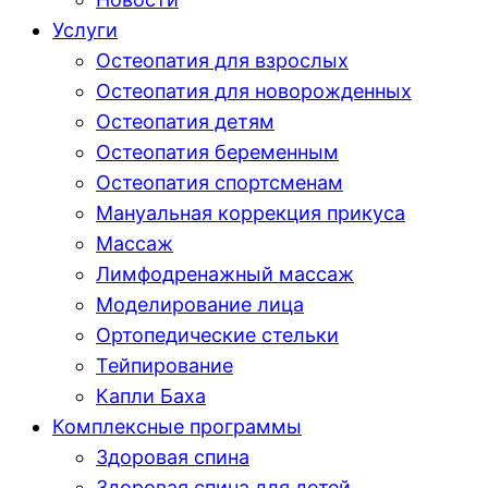
Услуги
Остеопатия для взрослых
Остеопатия для новорожденных
Остеопатия детям
Остеопатия беременным
Остеопатия спортсменам
Мануальная коррекция прикуса
Массаж
Лимфодренажный массаж
Моделирование лица
Ортопедические стельки
Тейпирование
Капли Баха
Комплексные программы
Здоровая спина
Здоровая спина для детей