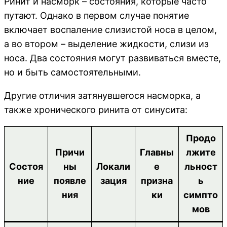
Ринит и насморк – состояния, которые часто
путают. Однако в первом случае понятие
включает воспаление слизистой носа в целом,
а во втором – выделение жидкости, слизи из
носа. Два состояния могут развиваться вместе,
но и быть самостоятельными.
Другие отличия затянувшегося насморка, а
также хронического ринита от синусита:
Продо
Причи
Главны
лжите
Состоя
ны
Локали
е
льност
ние
появле
зация
призна
ь
ния
ки
симпто
мов