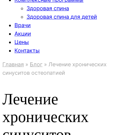
Здоровая спина
Здоровая спина для детей
Врачи
Акции
Цены
Контакты
Главная
»
Блог
»
Лечение хронических
синуситов остеопатией
Лечение
хронических
синуситов