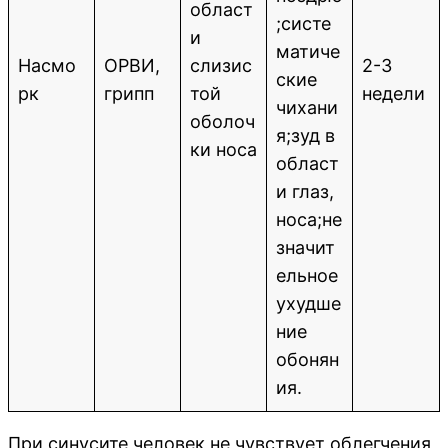
област
;систе
и
матиче
Насмо
ОРВИ,
слизис
2-3
ские
рк
грипп
той
недели
чихани
оболоч
я;зуд в
ки носа
област
и глаз,
носа;не
значит
ельное
ухудше
ние
обонян
ия.
При синусите человек не чувствует облегчения