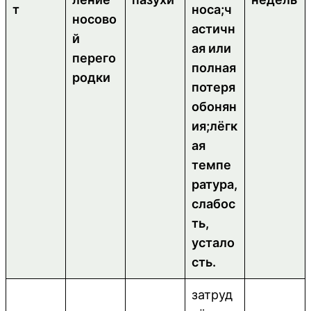
т
носа;ч
носово
астичн
й
ая или
перего
полная
родки
потеря
обонян
ия;лёгк
ая
темпе
ратура,
слабос
ть,
устало
сть.
затруд