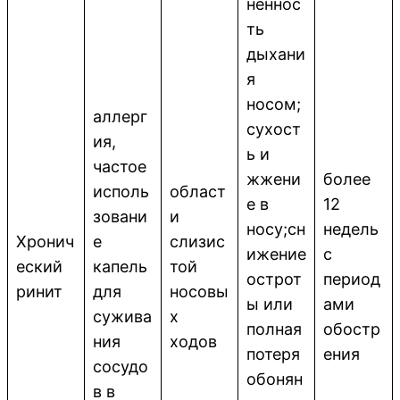
нённос
ть
дыхани
я
носом;
аллерг
сухост
ия,
ь и
частое
жжени
более
исполь
област
е в
12
зовани
и
носу;сн
недель
Хронич
е
слизис
ижение
с
еский
капель
той
острот
период
ринит
для
носовы
ы или
ами
сужива
х
полная
обостр
ния
ходов
потеря
ения
сосудо
обонян
в в