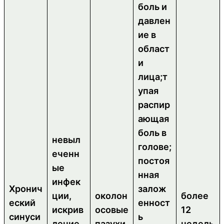
боль и
давлен
ие в
област
и
лица;т
упая
распир
ающая
боль в
невыл
голове;
еченн
постоя
ые
нная
инфек
Хронич
залож
ции,
околон
более
еский
енност
искрив
осовые
12
синуси
ь
ление
пазухи
недель