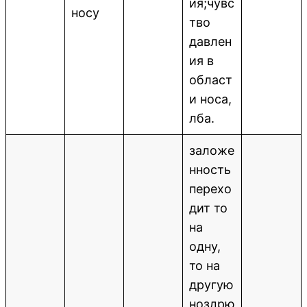
ия;чувс
носу
тво
давлен
ия в
област
и носа,
лба.
заложе
нность
перехо
дит то
на
одну,
то на
другую
ноздрю