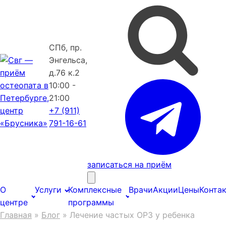
СПб, пр.
Энгельса,
д.76 к.2
10:00 -
21:00
+7 (911)
791-16-61
записаться на приём
О
Услуги
Комплексные
Врачи
Акции
Цены
Конта
центре
программы
Главная
»
Блог
»
Лечение частых ОРЗ у ребенка