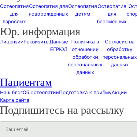
Остеопатия
Остеопатия для
Остеопатия
Остеопатия
Ос
для
новорожденных
детям
для
спо
взрослых
беременных
Юр. информация
Лицензии
Реквизиты
Данные
Политика в
Согласие на
ЕГРЮЛ
отношении
обработку
обработки
персональных
персональных
данных
данных
Пациентам
Наш блог
Об остеопатии
Подготовка к приёму
Акции
Карта сайта
Подпишитесь на рассылку