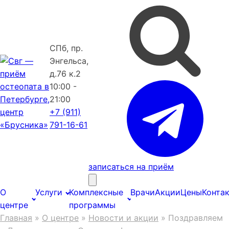
СПб, пр.
Энгельса,
д.76 к.2
10:00 -
21:00
+7 (911)
791-16-61
записаться на приём
О
Услуги
Комплексные
Врачи
Акции
Цены
Конта
центре
программы
Главная
»
О центре
»
Новости и акции
»
Поздравляем