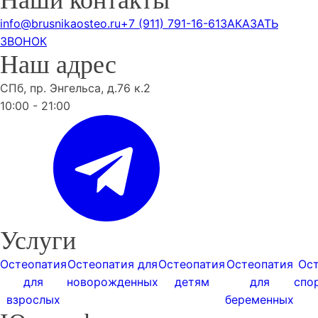
Наши контакты
info@brusnikaosteo.ru
+7 (911) 791-16-61
ЗАКАЗАТЬ
ЗВОНОК
Наш адрес
СПб, пр. Энгельса, д.76 к.2
10:00 - 21:00
Услуги
Остеопатия
Остеопатия для
Остеопатия
Остеопатия
Ос
для
новорожденных
детям
для
спо
взрослых
беременных